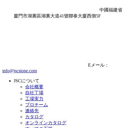
中國福建省
廈門市湖裏區湖裏大道41號聯泰大廈西側5F
Eメール：
info@jscstone.com
JSCについて
会社概要
自社丁場
工場実力
プロチーム
連絡先
カタログ
オンラインカタログ