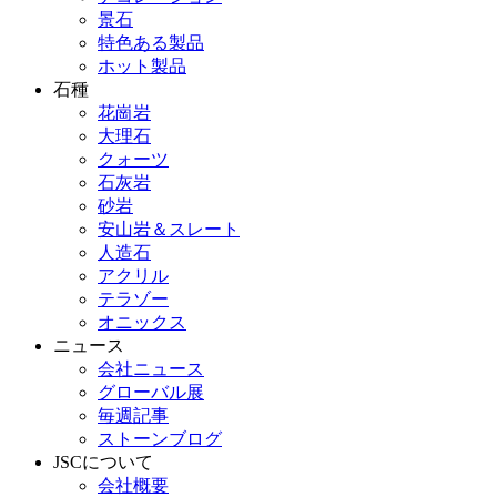
景石
特色ある製品
ホット製品
石種
花崗岩
大理石
クォーツ
石灰岩
砂岩
安山岩＆スレート
人造石
アクリル
テラゾー
オニックス
ニュース
会社ニュース
グローバル展
毎週記事
ストーンブログ
JSCについて
会社概要