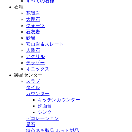
すべての石種
石種
花崗岩
大理石
クォーツ
石灰岩
砂岩
安山岩＆スレート
人造石
アクリル
テラゾー
オニックス
製品センター
スラブ
タイル
カウンター
キッチンカウンター
洗面台
シンク
デコレーション
景石
特色ある製品
ホット製品