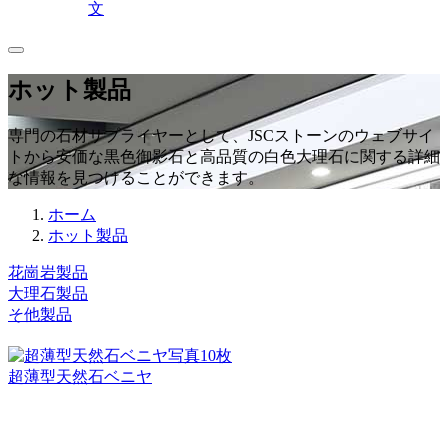
文
ホット製品
専門の石材サプライヤーとして、JSCストーンのウェブサイ
トから安価な黒色御影石と高品質の白色大理石に関する詳細
な情報を見つけることができます。
ホーム
ホット製品
花崗岩製品
大理石製品
そ他製品
写真10枚
超薄型天然石ベニヤ