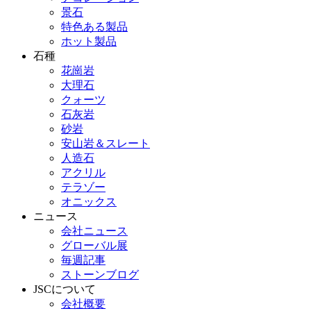
景石
特色ある製品
ホット製品
石種
花崗岩
大理石
クォーツ
石灰岩
砂岩
安山岩＆スレート
人造石
アクリル
テラゾー
オニックス
ニュース
会社ニュース
グローバル展
毎週記事
ストーンブログ
JSCについて
会社概要