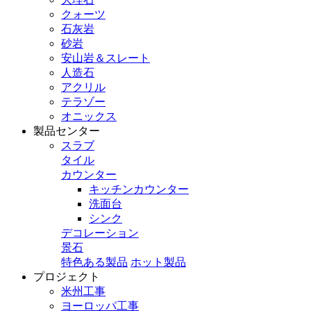
クォーツ
石灰岩
砂岩
安山岩＆スレート
人造石
アクリル
テラゾー
オニックス
製品センター
スラブ
タイル
カウンター
キッチンカウンター
洗面台
シンク
デコレーション
景石
特色ある製品
ホット製品
プロジェクト
米州工事
ヨーロッパ工事