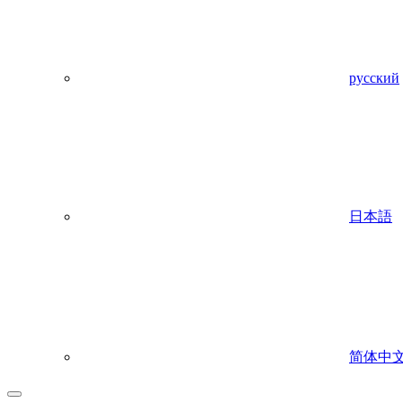
русский
日本語
简体中