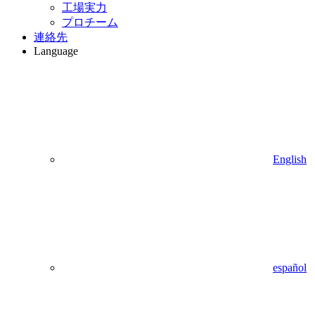
工場実力
プロチーム
連絡先
Language
English
español