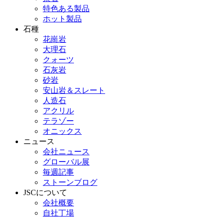
特色ある製品
ホット製品
石種
花崗岩
大理石
クォーツ
石灰岩
砂岩
安山岩＆スレート
人造石
アクリル
テラゾー
オニックス
ニュース
会社ニュース
グローバル展
毎週記事
ストーンブログ
JSCについて
会社概要
自社丁場