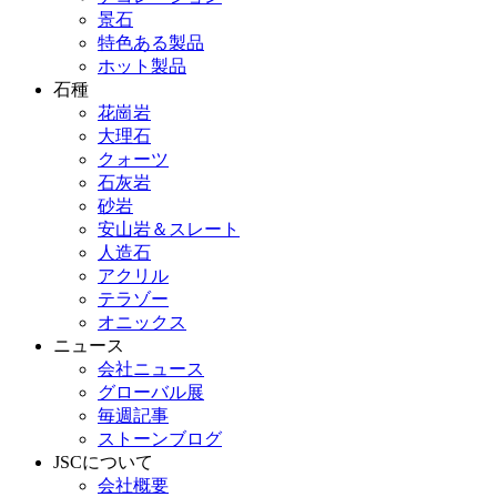
景石
特色ある製品
ホット製品
石種
花崗岩
大理石
クォーツ
石灰岩
砂岩
安山岩＆スレート
人造石
アクリル
テラゾー
オニックス
ニュース
会社ニュース
グローバル展
毎週記事
ストーンブログ
JSCについて
会社概要