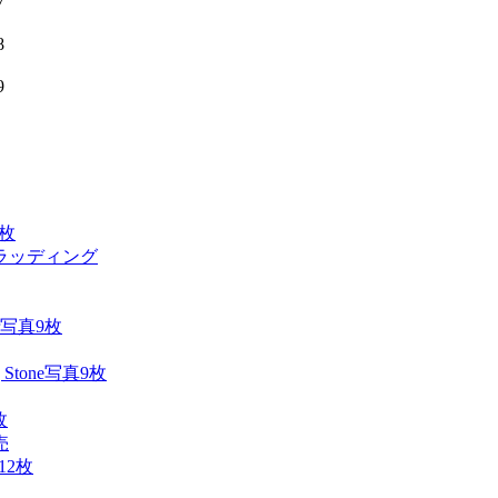
2枚
ラッディング
写真9枚
写真9枚
枚
売
12枚