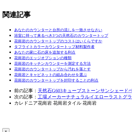
関連記事
あなたのカウンターと台所の流しを一致させなさい
浴室に持って来るべき3つの天然石のカウンタートップ
花崗岩のカウンタートップのコストはいくらですか
タフライトカラーカウンタートップ材料製作者
あなたの家に石の床を追加する利点
花崗岩のエッジオプションの種類
花崗岩のキッチンカウンターを測定する方法
花崗岩のカウンタートップから汚れを落とす
花崗岩とキャビネットの組み合わせを選ぶ
花崗岩のカウンタートップを封印することの利点
前の記事：
天然石G603キューブストーンサンシェード
次の記事：
工場メーカーナチュラルイエローラストグラ
カレドニア花崗岩
花崗岩タイル
花崗岩
×