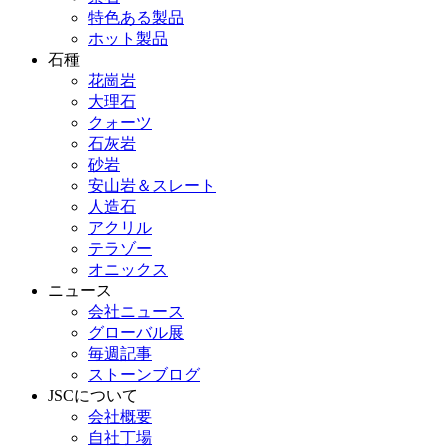
特色ある製品
ホット製品
石種
花崗岩
大理石
クォーツ
石灰岩
砂岩
安山岩＆スレート
人造石
アクリル
テラゾー
オニックス
ニュース
会社ニュース
グローバル展
毎週記事
ストーンブログ
JSCについて
会社概要
自社丁場