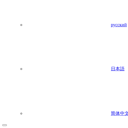
русский
日本語
简体中