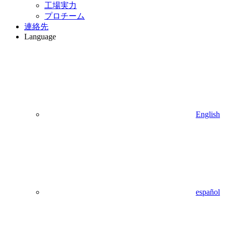
工場実力
プロチーム
連絡先
Language
English
español