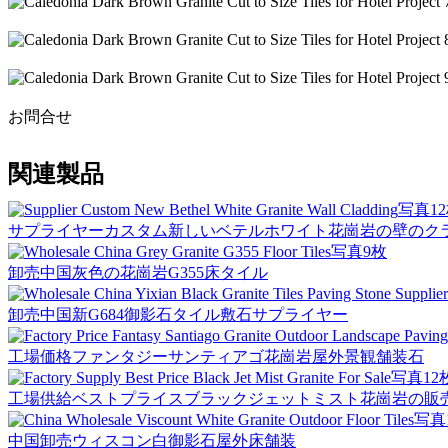
お問合せ
関連製品
写真1
サプライヤーカスタム新しいベテルホワイト花崗岩の壁のク
写真9枚
卸売中国灰色の花崗岩G355床タイル
卸売中国新G684御影石タイル敷石サプライヤー
工場価格ファンタジーサンティアゴ花崗岩屋外景観舗装石
写真12
工場供給ベストプライスブラックジェットミスト花崗岩の販
写真
中国卸売ウィスコン白御影石屋外床舗装