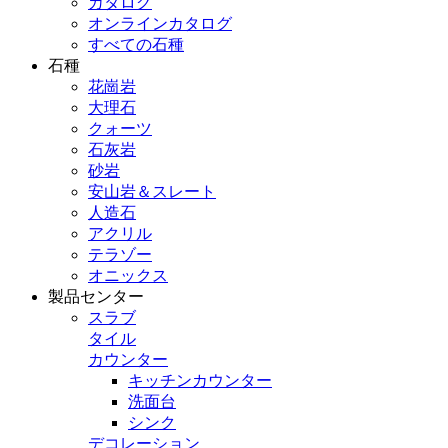
カタログ
オンラインカタログ
すべての石種
石種
花崗岩
大理石
クォーツ
石灰岩
砂岩
安山岩＆スレート
人造石
アクリル
テラゾー
オニックス
製品センター
スラブ
タイル
カウンター
キッチンカウンター
洗面台
シンク
デコレーション