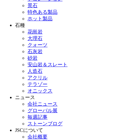
景石
特色ある製品
ホット製品
石種
花崗岩
大理石
クォーツ
石灰岩
砂岩
安山岩＆スレート
人造石
アクリル
テラゾー
オニックス
ニュース
会社ニュース
グローバル展
毎週記事
ストーンブログ
JSCについて
会社概要