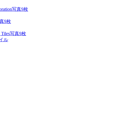
写真9枚
真9枚
写真9枚
イル