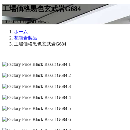
工場価格黒色玄武岩G684
2019-09-19 / 4241 views
ホーム
花崗岩製品
工場価格黒色玄武岩G684