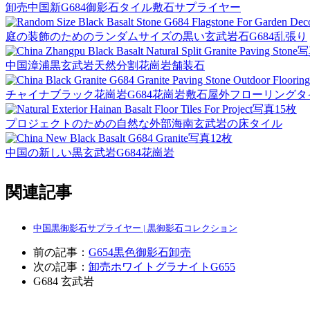
卸売中国新G684御影石タイル敷石サプライヤー
庭の装飾のためのランダムサイズの黒い玄武岩石G684乱張り
写
中国漳浦黒玄武岩天然分割花崗岩舗装石
チャイナブラック花崗岩G684花崗岩敷石屋外フローリングタ
写真15枚
プロジェクトのための自然な外部海南玄武岩の床タイル
写真12枚
中国の新しい黒玄武岩G684花崗岩
関連記事
中国黒御影石サプライヤー | 黒御影石コレクション
前の記事：
G654黒色御影石卸売
次の記事：
卸売ホワイトグラナイトG655
G684
玄武岩