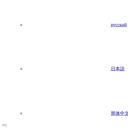
русский
日本語
简体中