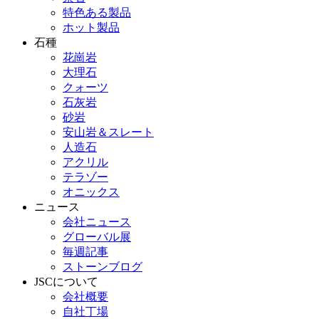
特色ある製品
ホット製品
石種
花崗岩
大理石
クォーツ
石灰岩
砂岩
安山岩＆スレート
人造石
アクリル
テラゾー
オニックス
ニュース
会社ニュース
グローバル展
毎週記事
ストーンブログ
JSCについて
会社概要
自社丁場