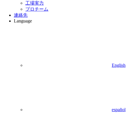
工場実力
プロチーム
連絡先
Language
English
español