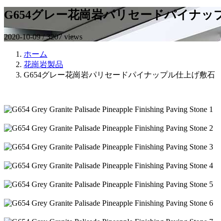
G654グレー花崗岩パリセードパイナッ
2020-10-09 / 3207 views
ホーム
花崗岩製品
G654グレー花崗岩パリセードパイナップル仕上げ敷石