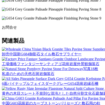
お問合せ
関連製品
卸売中国新G684御影石タイル敷石サプライヤー
工場価格ファンタジーサンティアゴ花崗岩屋外景観舗装石
写真18枚
私道のための天然石斑岩舗装石
6面パイナップルフェイスダークグレーG654花崗岩縁石柵
黄色の木目スレート不規則な混沌とした自然分割文化石庭舗
中国G603花崗岩のカーブストーンパリセーズと敷石用の柱