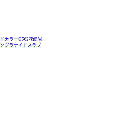
カラーG562花崗岩
クグラナイトスラブ