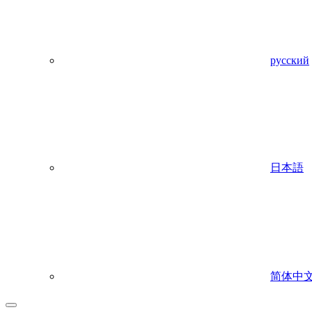
русский
日本語
简体中