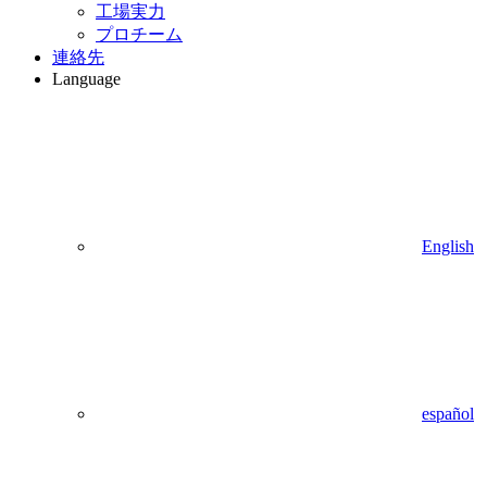
工場実力
プロチーム
連絡先
Language
English
español