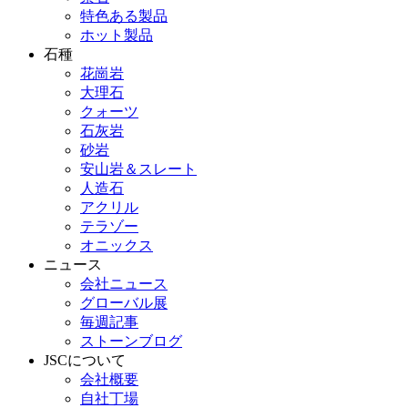
特色ある製品
ホット製品
石種
花崗岩
大理石
クォーツ
石灰岩
砂岩
安山岩＆スレート
人造石
アクリル
テラゾー
オニックス
ニュース
会社ニュース
グローバル展
毎週記事
ストーンブログ
JSCについて
会社概要
自社丁場