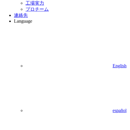
工場実力
プロチーム
連絡先
Language
English
español