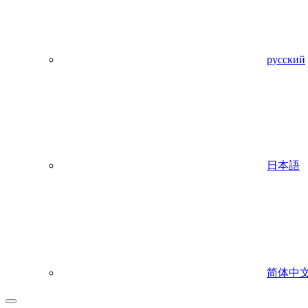
русский
日本語
简体中