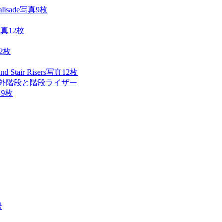
写真9枚
真12枚
2枚
写真12枚
屋外階段と階段ライザー
9枚
岩