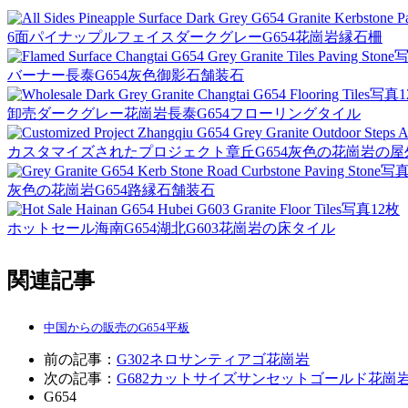
6面パイナップルフェイスダークグレーG654花崗岩縁石柵
写
バーナー長泰G654灰色御影石舗装石
写真1
卸売ダークグレー花崗岩長泰G654フローリングタイル
カスタマイズされたプロジェクト章丘G654灰色の花崗岩の
写真
灰色の花崗岩G654路縁石舗装石
写真12枚
ホットセール海南G654湖北G603花崗岩の床タイル
関連記事
中国からの販売のG654平板
前の記事：
G302ネロサンティアゴ花崗岩
次の記事：
G682カットサイズサンセットゴールド花崗
G654