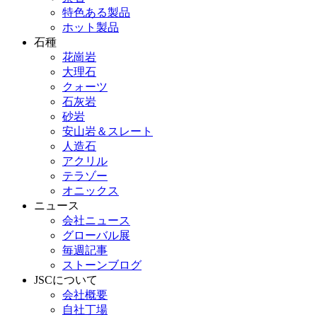
特色ある製品
ホット製品
石種
花崗岩
大理石
クォーツ
石灰岩
砂岩
安山岩＆スレート
人造石
アクリル
テラゾー
オニックス
ニュース
会社ニュース
グローバル展
毎週記事
ストーンブログ
JSCについて
会社概要
自社丁場