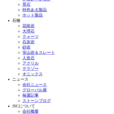
景石
特色ある製品
ホット製品
石種
花崗岩
大理石
クォーツ
石灰岩
砂岩
安山岩＆スレート
人造石
アクリル
テラゾー
オニックス
ニュース
会社ニュース
グローバル展
毎週記事
ストーンブログ
JSCについて
会社概要