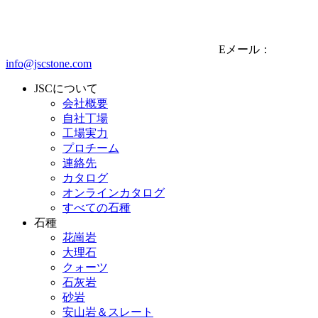
Eメール：
info@jscstone.com
JSCについて
会社概要
自社丁場
工場実力
プロチーム
連絡先
カタログ
オンラインカタログ
すべての石種
石種
花崗岩
大理石
クォーツ
石灰岩
砂岩
安山岩＆スレート