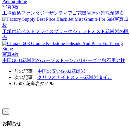
写真9枚
工場価格ファンタジーサンティアゴ花崗岩屋外景観舗装石
写真12
枚
工場供給ベストプライスブラックジェットミスト花崗岩の販
売
写真9枚
中国G603花崗岩のカーブストーンパリセーズと敷石用の柱
前の記事：
中国の安いG602花崗岩
次の記事：
グリジオナイトスノー花崗岩タイル
G603
花崗岩タイル
×
お問合せ