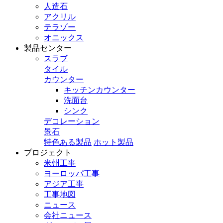
人造石
アクリル
テラゾー
オニックス
製品センター
スラブ
タイル
カウンター
キッチンカウンター
洗面台
シンク
デコレーション
景石
特色ある製品
ホット製品
プロジェクト
米州工事
ヨーロッパ工事
アジア工事
工事地図
ニュース
会社ニュース