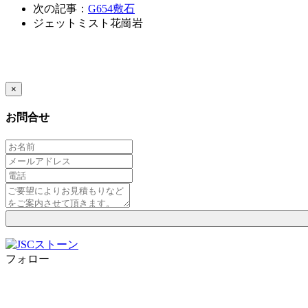
次の記事：
G654敷石
ジェットミスト花崗岩
×
お問合せ
フォロー