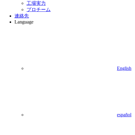
工場実力
プロチーム
連絡先
Language
English
español