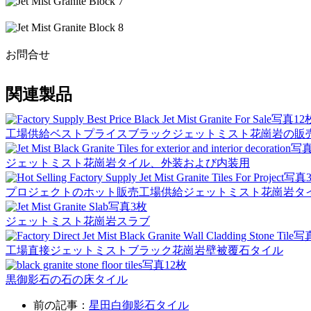
お問合せ
関連製品
写真12
工場供給ベストプライスブラックジェットミスト花崗岩の販
写真
ジェットミスト花崗岩タイル、外装および内装用
写真3
プロジェクトのホット販売工場供給ジェットミスト花崗岩タ
写真3枚
ジェットミスト花崗岩スラブ
写
工場直接ジェットミストブラック花崗岩壁被覆石タイル
写真12枚
黒御影石の石の床タイル
前の記事：
星田白御影石タイル