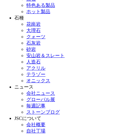
特色ある製品
ホット製品
石種
花崗岩
大理石
クォーツ
石灰岩
砂岩
安山岩＆スレート
人造石
アクリル
テラゾー
オニックス
ニュース
会社ニュース
グローバル展
毎週記事
ストーンブログ
JSCについて
会社概要
自社丁場