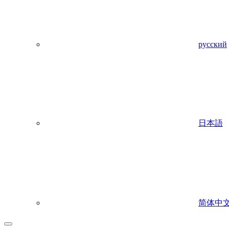
русский
日本語
简体中