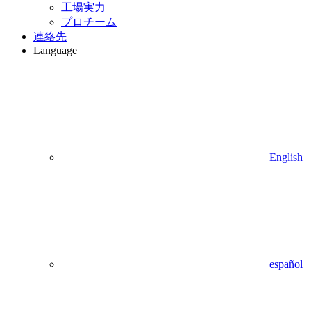
工場実力
プロチーム
連絡先
Language
English
español