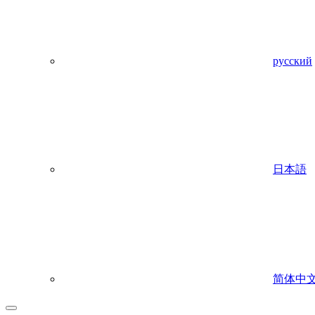
русский
日本語
简体中