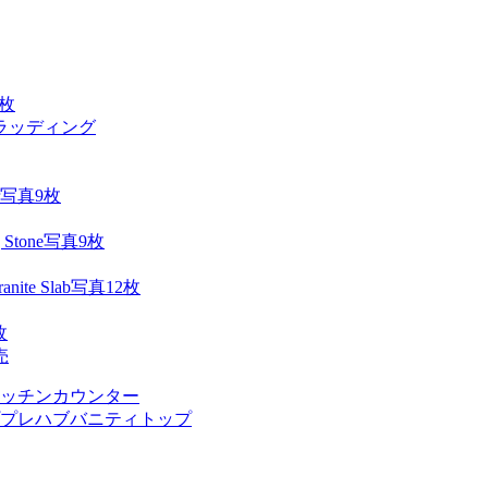
2枚
ラッディング
写真9枚
写真9枚
写真12枚
枚
売
ッチンカウンター
プレハブバニティトップ