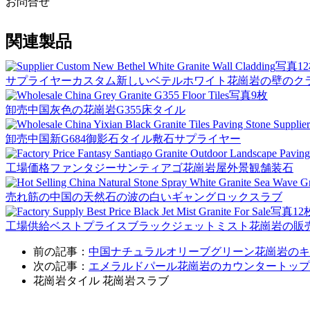
お問合せ
関連製品
写真1
サプライヤーカスタム新しいベテルホワイト花崗岩の壁のク
写真9枚
卸売中国灰色の花崗岩G355床タイル
卸売中国新G684御影石タイル敷石サプライヤー
工場価格ファンタジーサンティアゴ花崗岩屋外景観舗装石
売れ筋の中国の天然石の波の白いギャングロックスラブ
写真12
工場供給ベストプライスブラックジェットミスト花崗岩の販
前の記事：
中国ナチュラルオリーブグリーン花崗岩のキ
次の記事：
エメラルドパール花崗岩のカウンタートップ
花崗岩タイル
花崗岩スラブ