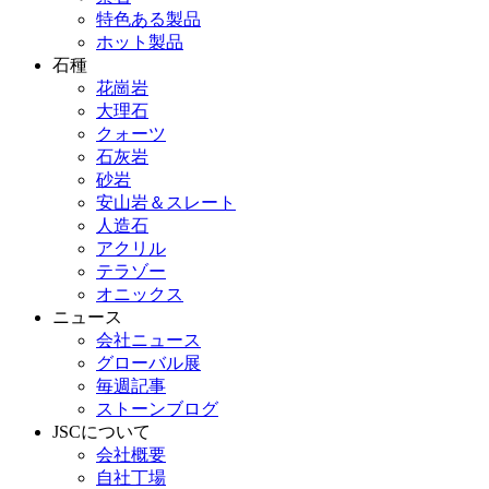
特色ある製品
ホット製品
石種
花崗岩
大理石
クォーツ
石灰岩
砂岩
安山岩＆スレート
人造石
アクリル
テラゾー
オニックス
ニュース
会社ニュース
グローバル展
毎週記事
ストーンブログ
JSCについて
会社概要
自社丁場