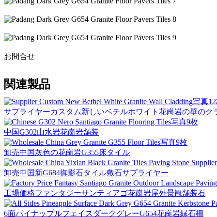
お問合せ
関連製品
写真1
サプライヤーカスタム新しいベテルホワイト花崗岩の壁のク
写真9枚
中国G302山水岩花崗岩舗装
写真9枚
卸売中国灰色の花崗岩G355床タイル
卸売中国新G684御影石タイル敷石サプライヤー
工場価格ファンタジーサンティアゴ花崗岩屋外景観舗装石
6面パイナップルフェイスダークグレーG654花崗岩縁石柵