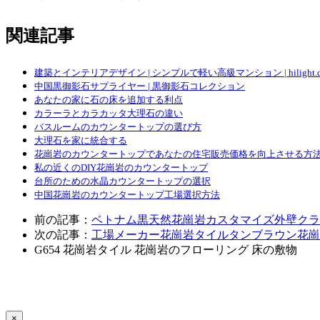
関連記事
建築とインテリアデザイン | シンプルで軽い高級マンション | hilight.de
中国黒御影石サプライヤー | 黒御影石コレクション
あなたの家に石の床を追加する利点
カラーラとカラカッタ大理石の違い
バスルームのカウンタートップの選び方
大理石を家に統合する
花崗岩のカウンタートップであなたの住宅販売価格を向上させる方
私の近くのDIY花崗岩のカウンタートップ
台所のための水晶カウンタートップの選択
中国花崗岩のカウンタートップ工場選択方法
前の記事：
ベトナム黒天然花崗岩カスタマイズ外壁クラ
次の記事：
工場メーカー花崗岩タイルタンブラウン花崗
G654
花崗岩タイル
花崗岩のフローリング
床の敷物
×