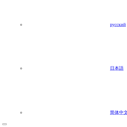
русский
日本語
简体中