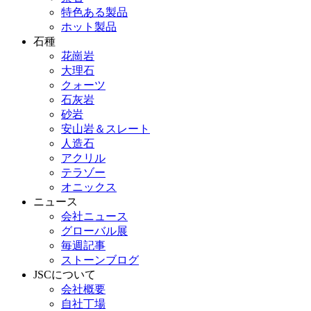
特色ある製品
ホット製品
石種
花崗岩
大理石
クォーツ
石灰岩
砂岩
安山岩＆スレート
人造石
アクリル
テラゾー
オニックス
ニュース
会社ニュース
グローバル展
毎週記事
ストーンブログ
JSCについて
会社概要
自社丁場