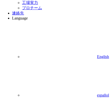
工場実力
プロチーム
連絡先
Language
English
español