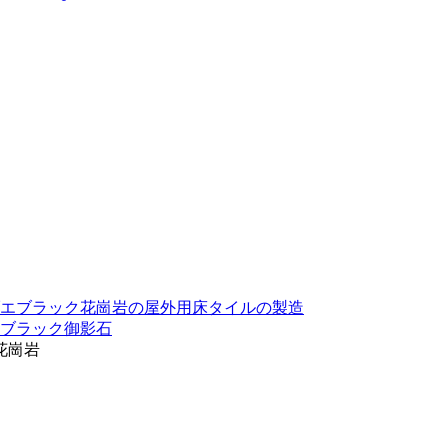
エブラック花崗岩の屋外用床タイルの製造
ブラック御影石
花崗岩