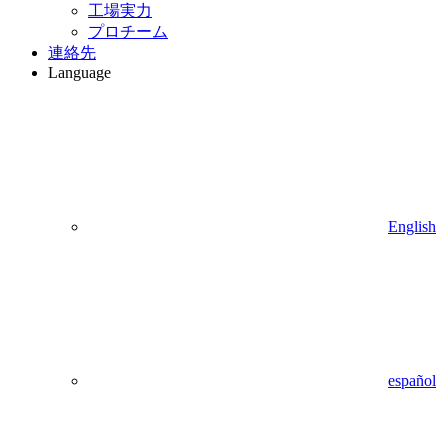
工場実力
プロチーム
連絡先
Language
English
español