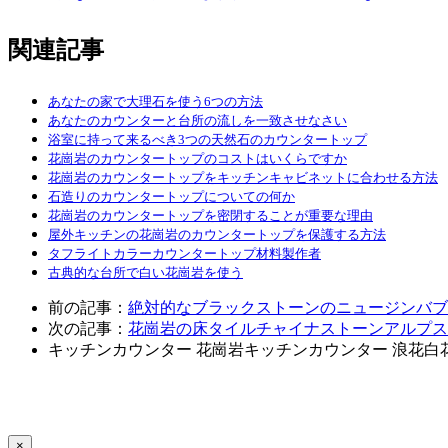
関連記事
あなたの家で大理石を使う6つの方法
あなたのカウンターと台所の流しを一致させなさい
浴室に持って来るべき3つの天然石のカウンタートップ
花崗岩のカウンタートップのコストはいくらですか
花崗岩のカウンタートップをキッチンキャビネットに合わせる方法
石造りのカウンタートップについての何か
花崗岩のカウンタートップを密閉することが重要な理由
屋外キッチンの花崗岩のカウンタートップを保護する方法
タフライトカラーカウンタートップ材料製作者
古典的な台所で白い花崗岩を使う
前の記事：
絶対的なブラックストーンのニュージンバブ
次の記事：
花崗岩の床タイルチャイナストーンアルプス
キッチンカウンター
花崗岩キッチンカウンター
浪花白
×