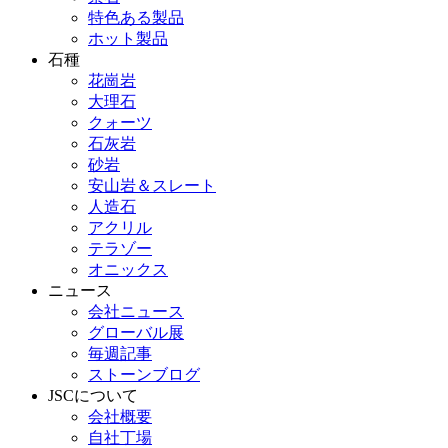
特色ある製品
ホット製品
石種
花崗岩
大理石
クォーツ
石灰岩
砂岩
安山岩＆スレート
人造石
アクリル
テラゾー
オニックス
ニュース
会社ニュース
グローバル展
毎週記事
ストーンブログ
JSCについて
会社概要
自社丁場