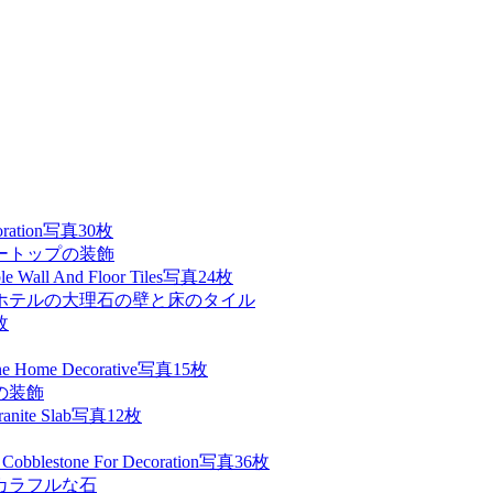
写真30枚
ートップの装飾
写真24枚
プホテルの大理石の壁と床のタイル
枚
写真15枚
の装飾
写真12枚
写真36枚
カラフルな石