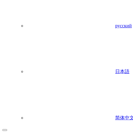
русский
日本語
简体中