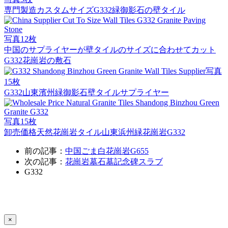
専門製造カスタムサイズG332緑御影石の壁タイル
写真12枚
中国のサプライヤーが壁タイルのサイズに合わせてカット
G332花崗岩の敷石
写真
15枚
G332山東濱州緑御影石壁タイルサプライヤー
写真15枚
卸売価格天然花崗岩タイル山東浜州緑花崗岩G332
前の記事：
中国ごま白花崗岩G655
次の記事：
花崗岩墓石墓記念碑スラブ
G332
×