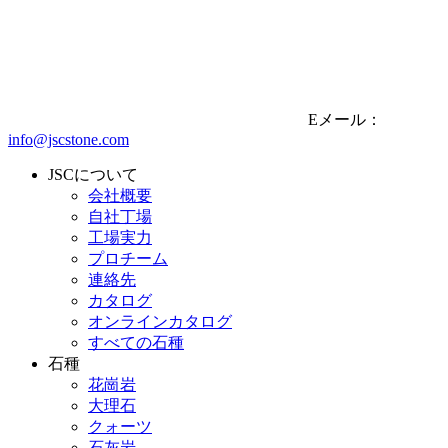
Eメール：
info@jscstone.com
JSCについて
会社概要
自社丁場
工場実力
プロチーム
連絡先
カタログ
オンラインカタログ
すべての石種
石種
花崗岩
大理石
クォーツ
石灰岩