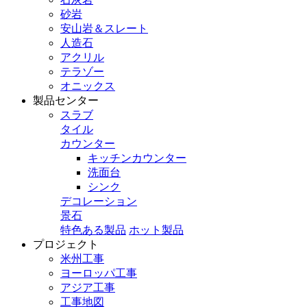
砂岩
安山岩＆スレート
人造石
アクリル
テラゾー
オニックス
製品センター
スラブ
タイル
カウンター
キッチンカウンター
洗面台
シンク
デコレーション
景石
特色ある製品
ホット製品
プロジェクト
米州工事
ヨーロッパ工事
アジア工事
工事地図