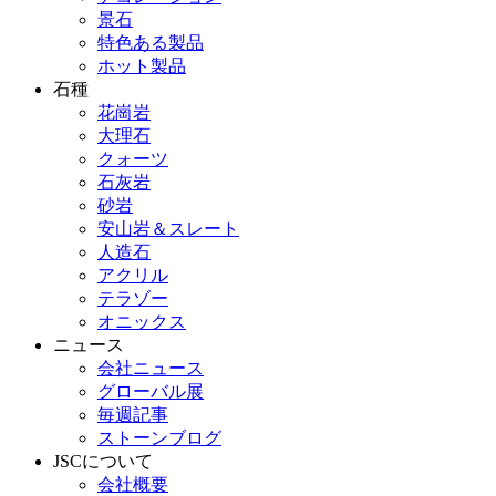
景石
特色ある製品
ホット製品
石種
花崗岩
大理石
クォーツ
石灰岩
砂岩
安山岩＆スレート
人造石
アクリル
テラゾー
オニックス
ニュース
会社ニュース
グローバル展
毎週記事
ストーンブログ
JSCについて
会社概要