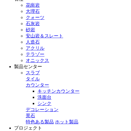
花崗岩
大理石
クォーツ
石灰岩
砂岩
安山岩＆スレート
人造石
アクリル
テラゾー
オニックス
製品センター
スラブ
タイル
カウンター
キッチンカウンター
洗面台
シンク
デコレーション
景石
特色ある製品
ホット製品
プロジェクト