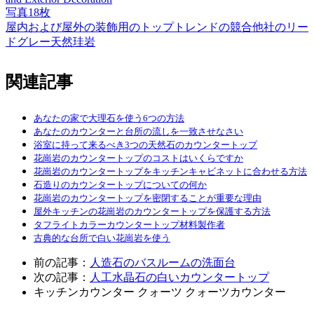
写真18枚
屋内および屋外の装飾用のトップトレンドの競合他社のリー
ドグレー天然珪岩
関連記事
あなたの家で大理石を使う6つの方法
あなたのカウンターと台所の流しを一致させなさい
浴室に持って来るべき3つの天然石のカウンタートップ
花崗岩のカウンタートップのコストはいくらですか
花崗岩のカウンタートップをキッチンキャビネットに合わせる方法
石造りのカウンタートップについての何か
花崗岩のカウンタートップを密閉することが重要な理由
屋外キッチンの花崗岩のカウンタートップを保護する方法
タフライトカラーカウンタートップ材料製作者
古典的な台所で白い花崗岩を使う
前の記事：
人造石のバスルームの洗面台
次の記事：
人工水晶石の白いカウンタートップ
キッチンカウンター
クォーツ
クォーツカウンター