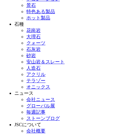
景石
特色ある製品
ホット製品
石種
花崗岩
大理石
クォーツ
石灰岩
砂岩
安山岩＆スレート
人造石
アクリル
テラゾー
オニックス
ニュース
会社ニュース
グローバル展
毎週記事
ストーンブログ
JSCについて
会社概要