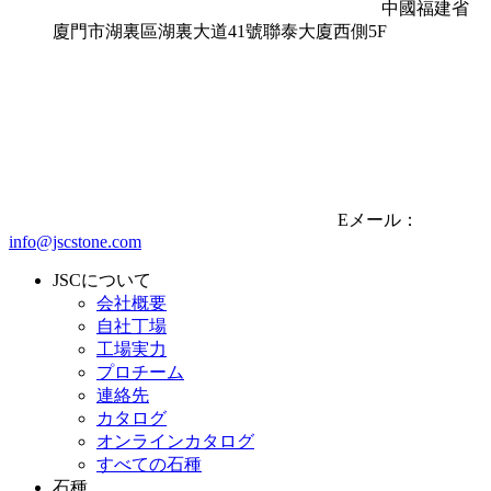
中國福建省
廈門市湖裏區湖裏大道41號聯泰大廈西側5F
Eメール：
info@jscstone.com
JSCについて
会社概要
自社丁場
工場実力
プロチーム
連絡先
カタログ
オンラインカタログ
すべての石種
石種