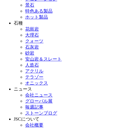
景石
特色ある製品
ホット製品
石種
花崗岩
大理石
クォーツ
石灰岩
砂岩
安山岩＆スレート
人造石
アクリル
テラゾー
オニックス
ニュース
会社ニュース
グローバル展
毎週記事
ストーンブログ
JSCについて
会社概要