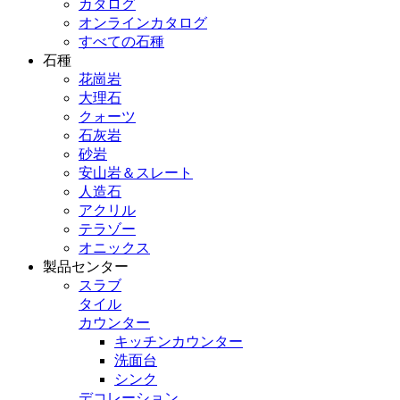
カタログ
オンラインカタログ
すべての石種
石種
花崗岩
大理石
クォーツ
石灰岩
砂岩
安山岩＆スレート
人造石
アクリル
テラゾー
オニックス
製品センター
スラブ
タイル
カウンター
キッチンカウンター
洗面台
シンク
デコレーション