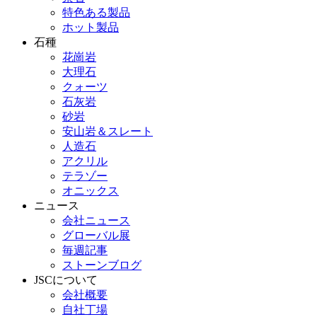
特色ある製品
ホット製品
石種
花崗岩
大理石
クォーツ
石灰岩
砂岩
安山岩＆スレート
人造石
アクリル
テラゾー
オニックス
ニュース
会社ニュース
グローバル展
毎週記事
ストーンブログ
JSCについて
会社概要
自社丁場