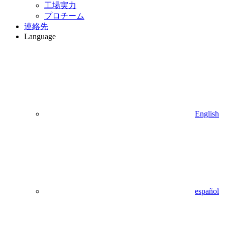
工場実力
プロチーム
連絡先
Language
English
español