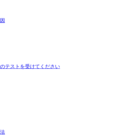
因
のテストを受けてください
法