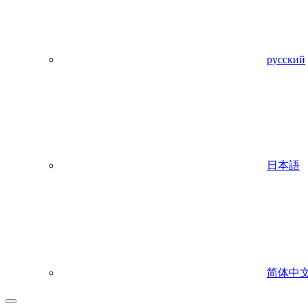
русский
日本語
简体中