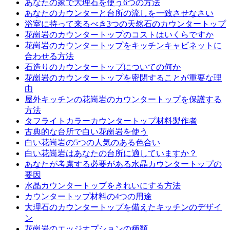
あなたの家で大理石を使う6つの方法
あなたのカウンターと台所の流しを一致させなさい
浴室に持って来るべき3つの天然石のカウンタートップ
花崗岩のカウンタートップのコストはいくらですか
花崗岩のカウンタートップをキッチンキャビネットに
合わせる方法
石造りのカウンタートップについての何か
花崗岩のカウンタートップを密閉することが重要な理
由
屋外キッチンの花崗岩のカウンタートップを保護する
方法
タフライトカラーカウンタートップ材料製作者
古典的な台所で白い花崗岩を使う
白い花崗岩の5つの人気のある色合い
白い花崗岩はあなたの台所に適していますか？
あなたが考慮する必要がある水晶カウンタートップの
要因
水晶カウンタートップをきれいにする方法
カウンタートップ材料の4つの用途
大理石のカウンタートップを備えたキッチンのデザイ
ン
花崗岩のエッジオプションの種類