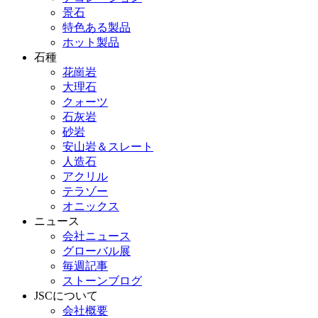
景石
特色ある製品
ホット製品
石種
花崗岩
大理石
クォーツ
石灰岩
砂岩
安山岩＆スレート
人造石
アクリル
テラゾー
オニックス
ニュース
会社ニュース
グローバル展
毎週記事
ストーンブログ
JSCについて
会社概要