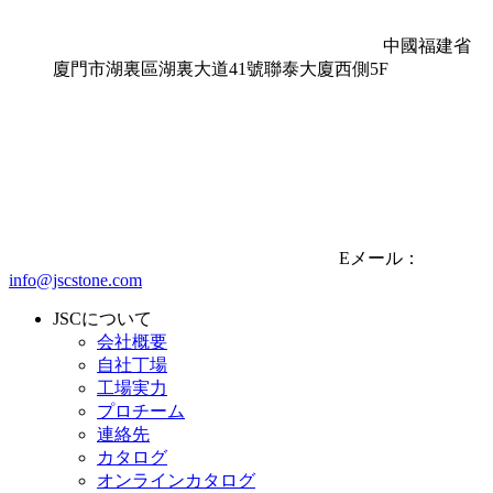
中國福建省
廈門市湖裏區湖裏大道41號聯泰大廈西側5F
Eメール：
info@jscstone.com
JSCについて
会社概要
自社丁場
工場実力
プロチーム
連絡先
カタログ
オンラインカタログ