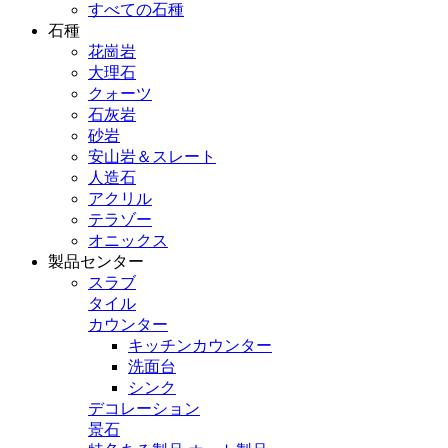
すべての石種
石種
花崗岩
大理石
クォーツ
石灰岩
砂岩
安山岩＆スレート
人造石
アクリル
テラゾー
オニックス
製品センター
スラブ
タイル
カウンター
キッチンカウンター
洗面台
シンク
デコレーション
景石