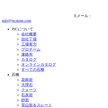
Eメール：
info@jscstone.com
JSCについて
会社概要
自社丁場
工場実力
プロチーム
連絡先
カタログ
オンラインカタログ
すべての石種
石種
花崗岩
大理石
クォーツ
石灰岩
砂岩
安山岩＆スレート