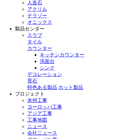
人造石
アクリル
テラゾー
オニックス
製品センター
スラブ
タイル
カウンター
キッチンカウンター
洗面台
シンク
デコレーション
景石
特色ある製品
ホット製品
プロジェクト
米州工事
ヨーロッパ工事
アジア工事
工事地図
ニュース
会社ニュース