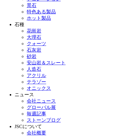
景石
特色ある製品
ホット製品
石種
花崗岩
大理石
クォーツ
石灰岩
砂岩
安山岩＆スレート
人造石
アクリル
テラゾー
オニックス
ニュース
会社ニュース
グローバル展
毎週記事
ストーンブログ
JSCについて
会社概要