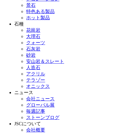
景石
特色ある製品
ホット製品
石種
花崗岩
大理石
クォーツ
石灰岩
砂岩
安山岩＆スレート
人造石
アクリル
テラゾー
オニックス
ニュース
会社ニュース
グローバル展
毎週記事
ストーンブログ
JSCについて
会社概要