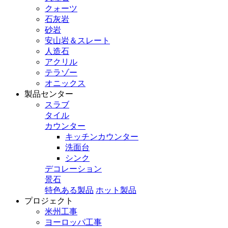
クォーツ
石灰岩
砂岩
安山岩＆スレート
人造石
アクリル
テラゾー
オニックス
製品センター
スラブ
タイル
カウンター
キッチンカウンター
洗面台
シンク
デコレーション
景石
特色ある製品
ホット製品
プロジェクト
米州工事
ヨーロッパ工事