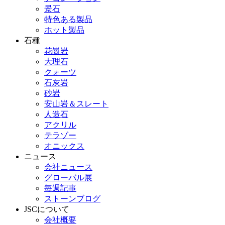
景石
特色ある製品
ホット製品
石種
花崗岩
大理石
クォーツ
石灰岩
砂岩
安山岩＆スレート
人造石
アクリル
テラゾー
オニックス
ニュース
会社ニュース
グローバル展
毎週記事
ストーンブログ
JSCについて
会社概要