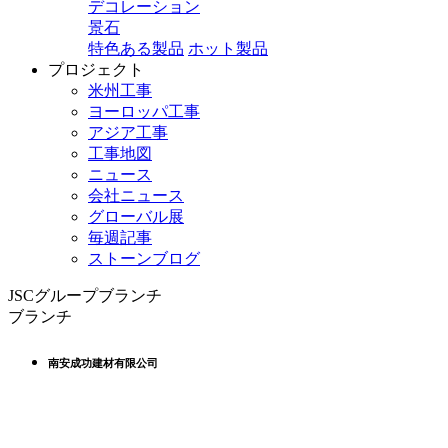
デコレーション
景石
特色ある製品
ホット製品
プロジェクト
米州工事
ヨーロッパ工事
アジア工事
工事地図
ニュース
会社ニュース
グローバル展
毎週記事
ストーンブログ
JSCグループブランチ
ブランチ
南安成功建材有限公司