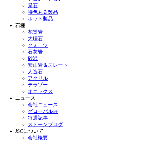
景石
特色ある製品
ホット製品
石種
花崗岩
大理石
クォーツ
石灰岩
砂岩
安山岩＆スレート
人造石
アクリル
テラゾー
オニックス
ニュース
会社ニュース
グローバル展
毎週記事
ストーンブログ
JSCについて
会社概要