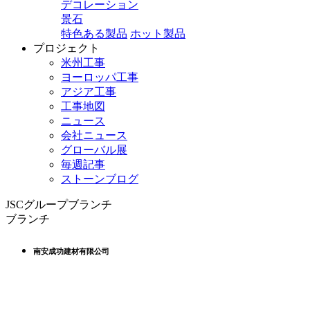
デコレーション
景石
特色ある製品
ホット製品
プロジェクト
米州工事
ヨーロッパ工事
アジア工事
工事地図
ニュース
会社ニュース
グローバル展
毎週記事
ストーンブログ
JSCグループブランチ
ブランチ
南安成功建材有限公司