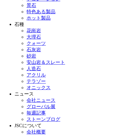
景石
特色ある製品
ホット製品
石種
花崗岩
大理石
クォーツ
石灰岩
砂岩
安山岩＆スレート
人造石
アクリル
テラゾー
オニックス
ニュース
会社ニュース
グローバル展
毎週記事
ストーンブログ
JSCについて
会社概要