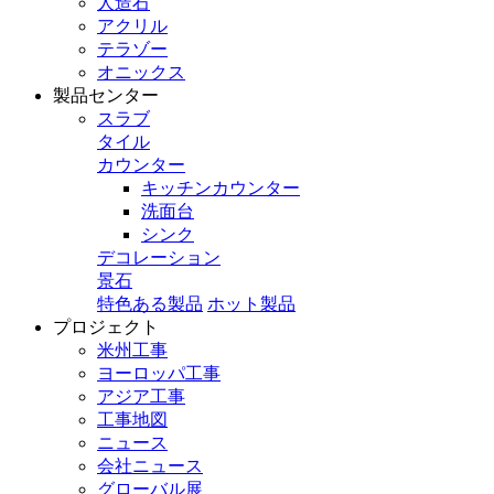
人造石
アクリル
テラゾー
オニックス
製品センター
スラブ
タイル
カウンター
キッチンカウンター
洗面台
シンク
デコレーション
景石
特色ある製品
ホット製品
プロジェクト
米州工事
ヨーロッパ工事
アジア工事
工事地図
ニュース
会社ニュース
グローバル展