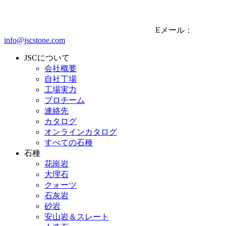
Eメール：
info@jscstone.com
JSCについて
会社概要
自社丁場
工場実力
プロチーム
連絡先
カタログ
オンラインカタログ
すべての石種
石種
花崗岩
大理石
クォーツ
石灰岩
砂岩
安山岩＆スレート