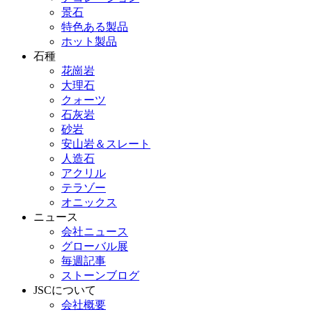
景石
特色ある製品
ホット製品
石種
花崗岩
大理石
クォーツ
石灰岩
砂岩
安山岩＆スレート
人造石
アクリル
テラゾー
オニックス
ニュース
会社ニュース
グローバル展
毎週記事
ストーンブログ
JSCについて
会社概要