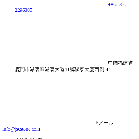
+86-592-
2296305
中國福建省
廈門市湖裏區湖裏大道41號聯泰大廈西側5F
Eメール：
info@jscstone.com