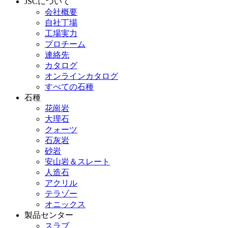
JSCについて
会社概要
自社丁場
工場実力
プロチーム
連絡先
カタログ
オンラインカタログ
すべての石種
石種
花崗岩
大理石
クォーツ
石灰岩
砂岩
安山岩＆スレート
人造石
アクリル
テラゾー
オニックス
製品センター
スラブ