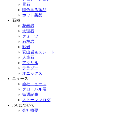
景石
特色ある製品
ホット製品
石種
花崗岩
大理石
クォーツ
石灰岩
砂岩
安山岩＆スレート
人造石
アクリル
テラゾー
オニックス
ニュース
会社ニュース
グローバル展
毎週記事
ストーンブログ
JSCについて
会社概要