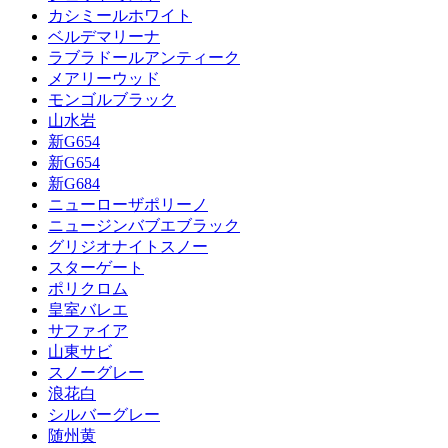
カシミールホワイト
ベルデマリーナ
ラブラドールアンティーク
メアリーウッド
モンゴルブラック
山水岩
新G654
新G654
新G684
ニューローザポリーノ
ニュージンバブエブラック
グリジオナイトスノー
スターゲート
ポリクロム
皇室バレエ
サファイア
山東サビ
スノーグレー
浪花白
シルバーグレー
随州黄