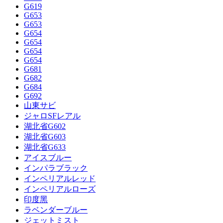
G619
G653
G653
G654
G654
G654
G654
G681
G682
G684
G692
山東サビ
ジャロSFレアル
湖北省G602
湖北省G603
湖北省G633
アイスブルー
インパラブラック
インペリアルレッド
インペリアルローズ
印度黑
ラベンダーブルー
ジェットミスト