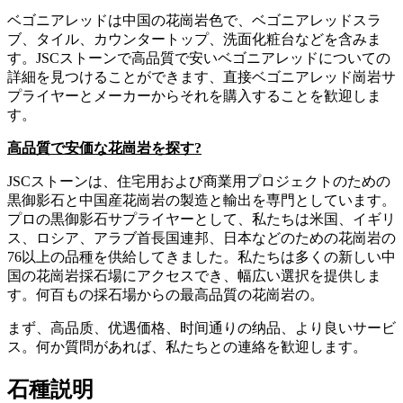
ベゴニアレッドは中国の花崗岩色で、ベゴニアレッドスラ
ブ、タイル、カウンタートップ、洗面化粧台などを含みま
す。JSCストーンで高品質で安いベゴニアレッドについての
詳細を見つけることができます、直接ベゴニアレッド崗岩サ
プライヤーとメーカーからそれを購入することを歓迎しま
す。
高品質で安価な花崗岩を探す?
JSCストーンは、住宅用および商業用プロジェクトのための
黒御影石と中国産花崗岩の製造と輸出を専門としています。
プロの黒御影石サプライヤーとして、私たちは米国、イギリ
ス、ロシア、アラブ首長国連邦、日本などのための花崗岩の
76以上の品種を供給してきました。私たちは多くの新しい中
国の花崗岩採石場にアクセスでき、幅広い選択を提供しま
す。何百もの採石場からの最高品質の花崗岩の。
まず、高品质、优遇価格、时间通りの纳品、より良いサービ
ス。何か質問があれば、私たちとの連絡を歓迎します。
石種説明