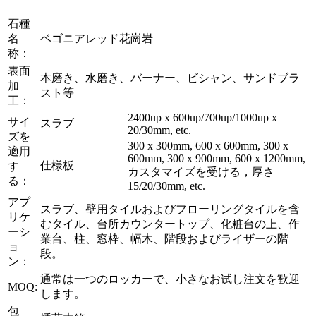
石種
名
ベゴニアレッド花崗岩
称：
表面
本磨き、水磨き、バーナー、ビシャン、サンドブラ
加
スト等
工：
2400up x 600up/700up/1000up x
サイ
スラブ
20/30mm, etc.
ズを
300 x 300mm, 600 x 600mm, 300 x
適用
600mm, 300 x 900mm, 600 x 1200mm,
仕様板
す
カスタマイズを受ける，厚さ
る：
15/20/30mm, etc.
アプ
スラブ、壁用タイルおよびフローリングタイルを含
リケ
むタイル、台所カウンタートップ、化粧台の上、作
ーシ
業台、柱、窓枠、幅木、階段およびライザーの階
ョ
段。
ン：
通常は一つのロッカーで、小さなお试し注文を歓迎
MOQ:
します。
包