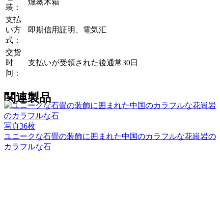
燻蒸木箱
装：
支払
い方
即期信用証明、電気汇
式：
交货
时
支払いが受領された後通常30日
间：
関連製品
写真36枚
ユニークな石畳の装飾に囲まれた中国のカラフルな花崗岩の
カラフルな石