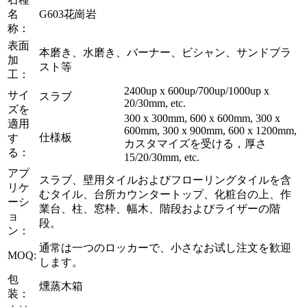
名
G603花崗岩
称：
表面
本磨き、水磨き、バーナー、ビシャン、サンドブラ
加
スト等
工：
2400up x 600up/700up/1000up x
サイ
スラブ
20/30mm, etc.
ズを
300 x 300mm, 600 x 600mm, 300 x
適用
600mm, 300 x 900mm, 600 x 1200mm,
仕様板
す
カスタマイズを受ける，厚さ
る：
15/20/30mm, etc.
アプ
スラブ、壁用タイルおよびフローリングタイルを含
リケ
むタイル、台所カウンタートップ、化粧台の上、作
ーシ
業台、柱、窓枠、幅木、階段およびライザーの階
ョ
段。
ン：
通常は一つのロッカーで、小さなお试し注文を歓迎
MOQ:
します。
包
燻蒸木箱
装：