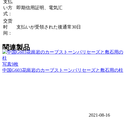
支払
い方
即期信用証明、電気汇
式：
交货
时
支払いが受領された後通常30日
间：
関連製品
写真9枚
中国G603花崗岩のカーブストーンパリセーズと敷石用の柱
2021-08-16