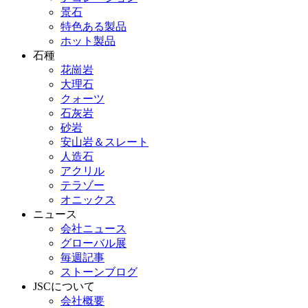
景石
特色ある製品
ホット製品
石種
花崗岩
大理石
クォーツ
石灰岩
砂岩
安山岩＆スレート
人造石
アクリル
テラゾー
オニックス
ニュース
会社ニュース
グローバル展
毎週記事
ストーンブログ
JSCについて
会社概要