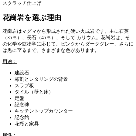
スクラッチ仕上げ
花崗岩を選ぶ理由
花崗岩はマグマから形成された硬い火成岩です。主に石英
（35％）、長石（45％）、そして カリウム。花崗岩は、そ
の化学や鉱物学に応じて、ピンクからダークグレー、さらに
は黒に至るまで、さまざまな色があります。
用途：
建設石
彫刻とレタリングの背景
スラブ板
タイル（壁と床）
定盤
記念碑
キッチントップカウンター
記念館
花瓶と家具
属性：