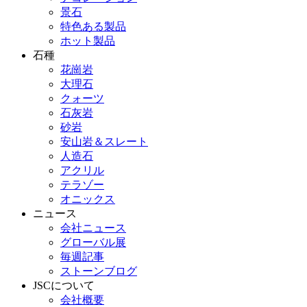
景石
特色ある製品
ホット製品
石種
花崗岩
大理石
クォーツ
石灰岩
砂岩
安山岩＆スレート
人造石
アクリル
テラゾー
オニックス
ニュース
会社ニュース
グローバル展
毎週記事
ストーンブログ
JSCについて
会社概要