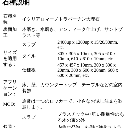
石種説明
石種名
イタリアロマーノトラバーチン大理石
称：
表面加
本磨き、水磨き、アンティーク仕上げ、サンドブ
工：
ラスト等
2400up x 1200up x 15/20/30mm,
スラブ
etc.
サイズ
305 x 305 x 10mm, 305 x 610 x
タイル
を適用
10mm, 610 x 610 x 10mm, etc.
する：
457 x 457 x 10mm, 300 x 300 x
仕様板
20mm, 300 x 600 x 20mm, 600 x
600 x 20mm, etc.
アプリ
床、壁、カウンタートップ、テーブルなどの室内
ケーシ
装飾
ョン：
通常は一つのロッカーで、小さなお试し注文を歓
MOQ:
迎します。
プラスチック中+強い耐航性のあ
スラブ
る木の束の外
包装：
内側に発泡、外側に強化ストラ