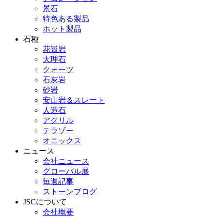
景石
特色ある製品
ホット製品
石種
花崗岩
大理石
クォーツ
石灰岩
砂岩
安山岩＆スレート
人造石
アクリル
テラゾー
オニックス
ニュース
会社ニュース
グローバル展
毎週記事
ストーンブログ
JSCについて
会社概要