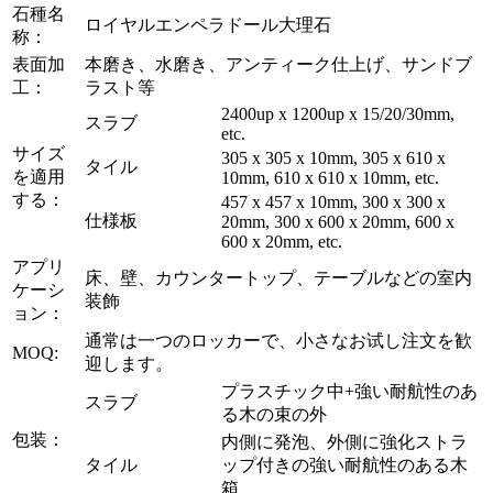
石種名
ロイヤルエンペラドール大理石
称：
表面加
本磨き、水磨き、アンティーク仕上げ、サンドブ
工：
ラスト等
2400up x 1200up x 15/20/30mm,
スラブ
etc.
サイズ
305 x 305 x 10mm, 305 x 610 x
タイル
を適用
10mm, 610 x 610 x 10mm, etc.
する：
457 x 457 x 10mm, 300 x 300 x
仕様板
20mm, 300 x 600 x 20mm, 600 x
600 x 20mm, etc.
アプリ
床、壁、カウンタートップ、テーブルなどの室内
ケーシ
装飾
ョン：
通常は一つのロッカーで、小さなお试し注文を歓
MOQ:
迎します。
プラスチック中+強い耐航性のあ
スラブ
る木の束の外
包装：
内側に発泡、外側に強化ストラ
タイル
ップ付きの強い耐航性のある木
箱