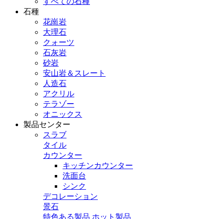
すべての石種
石種
花崗岩
大理石
クォーツ
石灰岩
砂岩
安山岩＆スレート
人造石
アクリル
テラゾー
オニックス
製品センター
スラブ
タイル
カウンター
キッチンカウンター
洗面台
シンク
デコレーション
景石
特色ある製品
ホット製品