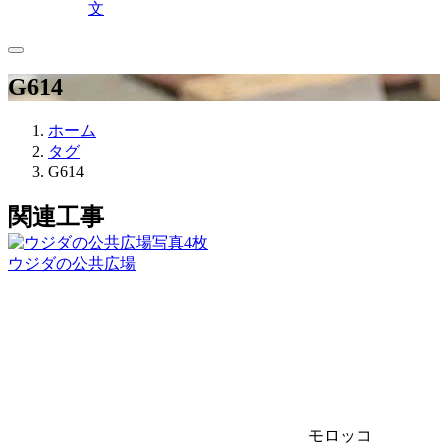
文
G614
ホーム
タグ
G614
関連工事
写真4枚
ウジダの公共広場
モロッコ