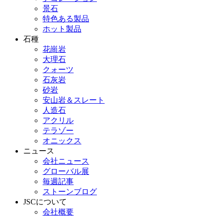
景石
特色ある製品
ホット製品
石種
花崗岩
大理石
クォーツ
石灰岩
砂岩
安山岩＆スレート
人造石
アクリル
テラゾー
オニックス
ニュース
会社ニュース
グローバル展
毎週記事
ストーンブログ
JSCについて
会社概要