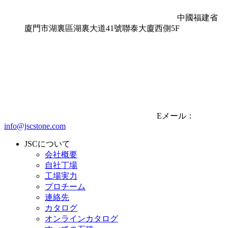
中國福建省
廈門市湖裏區湖裏大道41號聯泰大廈西側5F
Eメール：
info@jscstone.com
JSCについて
会社概要
自社丁場
工場実力
プロチーム
連絡先
カタログ
オンラインカタログ